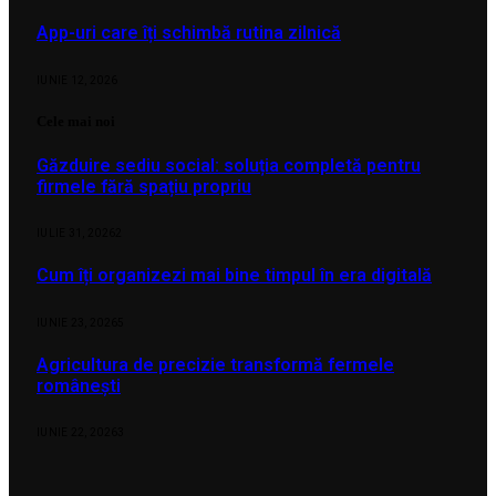
App-uri care îți schimbă rutina zilnică
IUNIE 12, 2026
Cele mai noi
Găzduire sediu social: soluția completă pentru
firmele fără spațiu propriu
IULIE 31, 2026
2
Cum îți organizezi mai bine timpul în era digitală
IUNIE 23, 2026
5
Agricultura de precizie transformă fermele
românești
IUNIE 22, 2026
3