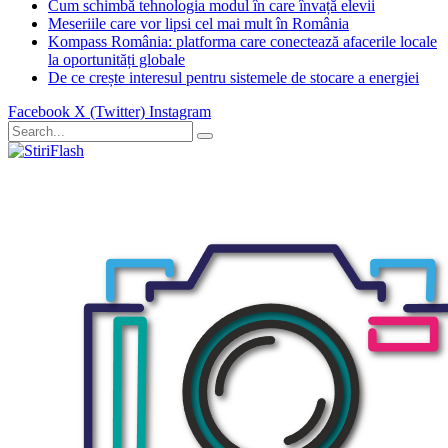
Cum schimbă tehnologia modul în care învață elevii
Meseriile care vor lipsi cel mai mult în România
Kompass România: platforma care conectează afacerile locale
la oportunități globale
De ce crește interesul pentru sistemele de stocare a energiei
Facebook
X (Twitter)
Instagram