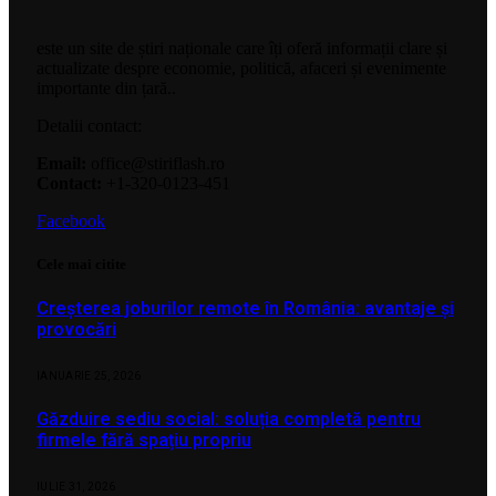
este un site de știri naționale care îți oferă informații clare și
actualizate despre economie, politică, afaceri și evenimente
importante din țară..
Detalii contact:
Email:
office@stiriflash.ro
Contact:
+1-320-0123-451
Facebook
Cele mai citite
Creșterea joburilor remote în România: avantaje și
provocări
IANUARIE 25, 2026
Găzduire sediu social: soluția completă pentru
firmele fără spațiu propriu
IULIE 31, 2026