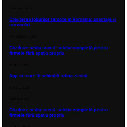
Cele mai citite
Creșterea joburilor remote în România: avantaje și
provocări
IANUARIE 25, 2026
Găzduire sediu social: soluția completă pentru
firmele fără spațiu propriu
IULIE 31, 2026
App-uri care îți schimbă rutina zilnică
IUNIE 12, 2026
Cele mai noi
Găzduire sediu social: soluția completă pentru
firmele fără spațiu propriu