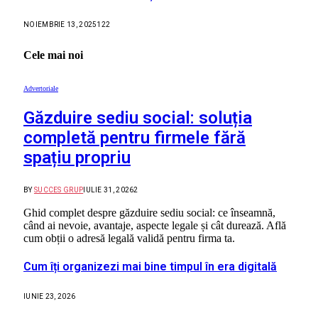
NOIEMBRIE 13, 2025
122
Cele mai noi
Advertoriale
Găzduire sediu social: soluția
completă pentru firmele fără
spațiu propriu
BY
SUCCES GRUP
IULIE 31, 2026
2
Ghid complet despre găzduire sediu social: ce înseamnă,
când ai nevoie, avantaje, aspecte legale și cât durează. Află
cum obții o adresă legală validă pentru firma ta.
Cum îți organizezi mai bine timpul în era digitală
IUNIE 23, 2026