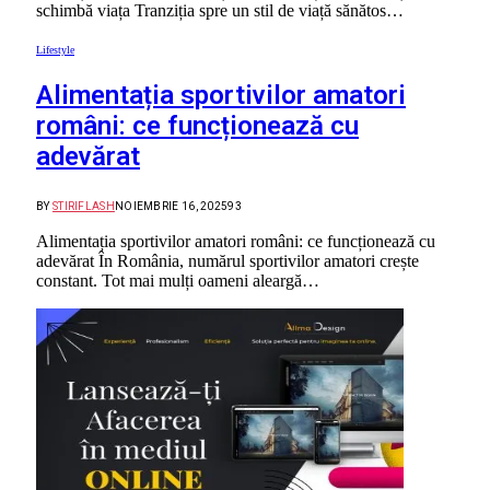
schimbă viața Tranziția spre un stil de viață sănătos…
Lifestyle
Alimentația sportivilor amatori
români: ce funcționează cu
adevărat
BY
STIRIFLASH
NOIEMBRIE 16, 2025
93
Alimentația sportivilor amatori români: ce funcționează cu
adevărat În România, numărul sportivilor amatori crește
constant. Tot mai mulți oameni aleargă…