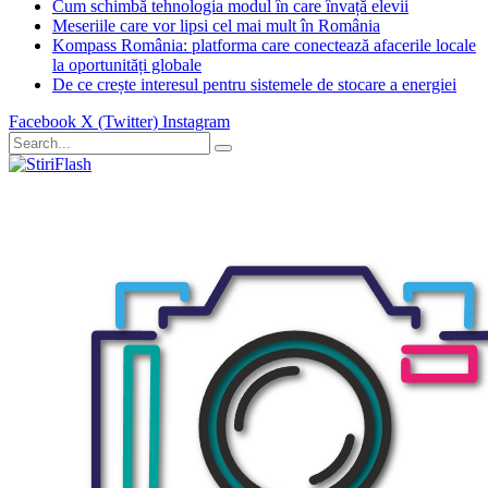
Cum schimbă tehnologia modul în care învață elevii
Meseriile care vor lipsi cel mai mult în România
Kompass România: platforma care conectează afacerile locale
la oportunități globale
De ce crește interesul pentru sistemele de stocare a energiei
Facebook
X (Twitter)
Instagram