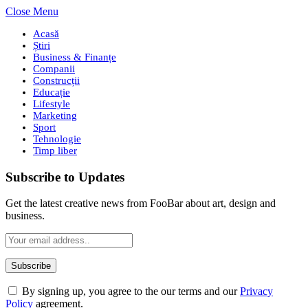
Close Menu
Acasă
Știri
Business & Finanțe
Companii
Construcții
Educație
Lifestyle
Marketing
Sport
Tehnologie
Timp liber
Subscribe to Updates
Get the latest creative news from FooBar about art, design and
business.
By signing up, you agree to the our terms and our
Privacy
Policy
agreement.