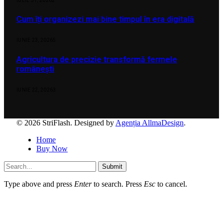
IULIE 31, 2026
2
Cum îți organizezi mai bine timpul în era digitală
IUNIE 23, 2026
5
Agricultura de precizie transformă fermele
românești
IUNIE 22, 2026
3
© 2026 StriFlash. Designed by
Agenția AllmaDesign
.
Home
Buy Now
Submit
Type above and press
Enter
to search. Press
Esc
to cancel.