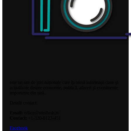
este un site de știri naționale care îți oferă informații clare și
actualizate despre economie, politică, afaceri și evenimente
importante din țară..
Detalii contact:
Email:
office@stiriflash.ro
Contact:
+1-320-0123-451
Facebook