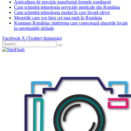
Agricultura de precizie transformă fermele românești
Cum schimbă tehnologia serviciile medicale din România
Cum schimbă tehnologia modul în care învață elevii
Meseriile care vor lipsi cel mai mult în România
Kompass România: platforma care conectează afacerile locale
la oportunități globale
Facebook
X (Twitter)
Instagram