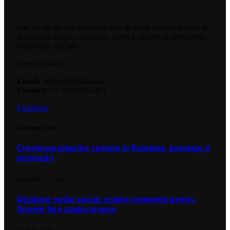
este un site de știri naționale care îți oferă informații clare și
actualizate despre economie, politică, afaceri și evenimente
importante din țară..
Detalii contact:
Email:
office@stiriflash.ro
Contact:
+1-320-0123-451
Facebook
Cele mai citite
Creșterea joburilor remote în România: avantaje și
provocări
IANUARIE 25, 2026
Găzduire sediu social: soluția completă pentru
firmele fără spațiu propriu