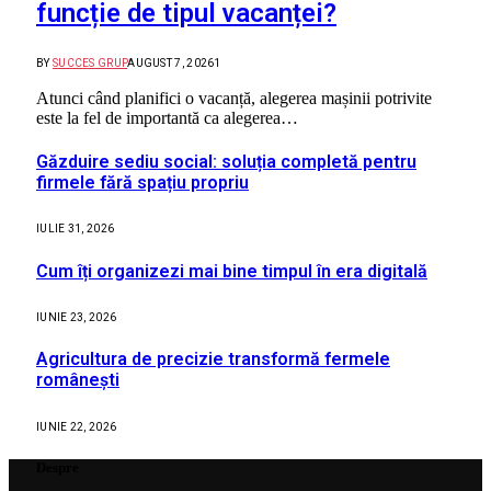
funcție de tipul vacanței?
BY
SUCCES GRUP
AUGUST 7, 2026
1
Atunci când planifici o vacanță, alegerea mașinii potrivite
este la fel de importantă ca alegerea…
Găzduire sediu social: soluția completă pentru
firmele fără spațiu propriu
IULIE 31, 2026
Cum îți organizezi mai bine timpul în era digitală
IUNIE 23, 2026
Agricultura de precizie transformă fermele
românești
IUNIE 22, 2026
Despre