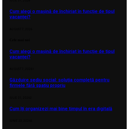
IULIE 31, 2026
Cum alegi o mașină de închiriat în funcție de tipul
vacanței?
AUGUST 7, 2026
Cele mai noi
Cum alegi o mașină de închiriat în funcție de tipul
vacanței?
AUGUST 7, 2026
1
Găzduire sediu social: soluția completă pentru
firmele fără spațiu propriu
IULIE 31, 2026
2
Cum îți organizezi mai bine timpul în era digitală
IUNIE 23, 2026
5