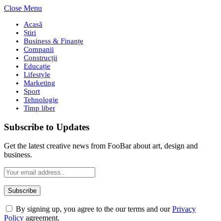
Close Menu
Acasă
Știri
Business & Finanțe
Companii
Construcții
Educație
Lifestyle
Marketing
Sport
Tehnologie
Timp liber
Subscribe to Updates
Get the latest creative news from FooBar about art, design and
business.
By signing up, you agree to the our terms and our
Privacy
Policy
agreement.