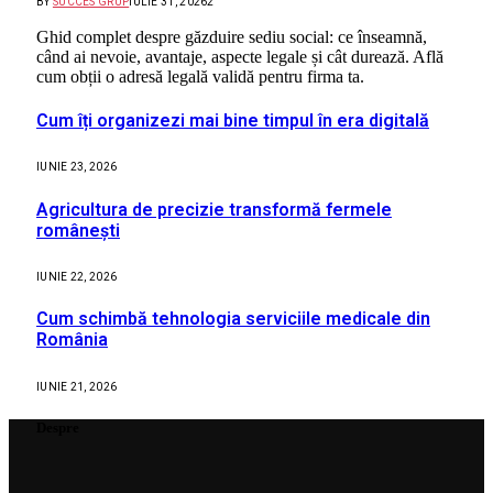
BY
SUCCES GRUP
IULIE 31, 2026
2
Ghid complet despre găzduire sediu social: ce înseamnă,
când ai nevoie, avantaje, aspecte legale și cât durează. Află
cum obții o adresă legală validă pentru firma ta.
Cum îți organizezi mai bine timpul în era digitală
IUNIE 23, 2026
Agricultura de precizie transformă fermele
românești
IUNIE 22, 2026
Cum schimbă tehnologia serviciile medicale din
România
IUNIE 21, 2026
Despre