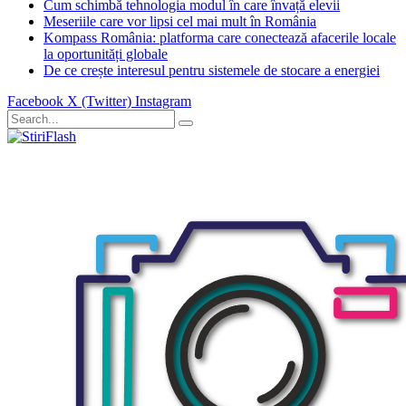
Cum schimbă tehnologia modul în care învață elevii
Meseriile care vor lipsi cel mai mult în România
Kompass România: platforma care conectează afacerile locale
la oportunități globale
De ce crește interesul pentru sistemele de stocare a energiei
Facebook
X (Twitter)
Instagram