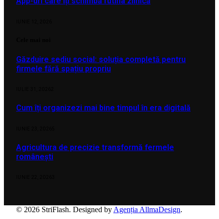
App-uri care îți schimbă rutina zilnică
IUNIE 12, 2026
Cele mai noi
Găzduire sediu social: soluția completă pentru
firmele fără spațiu propriu
IULIE 31, 2026
2
Cum îți organizezi mai bine timpul în era digitală
IUNIE 23, 2026
5
Agricultura de precizie transformă fermele
românești
IUNIE 22, 2026
3
© 2026 StriFlash. Designed by
Agenția AllmaDesign
.