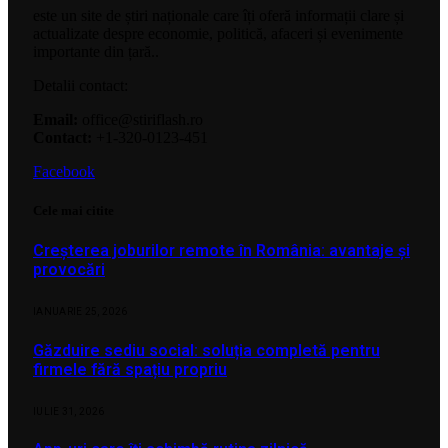
este un site de știri naționale care îți oferă informații clare și
actualizate despre economie, politică, afaceri și evenimente
importante din țară..
Detalii contact:
Email:
office@stiriflash.ro
Contact:
+1-320-0123-451
Facebook
Cele mai citite
Creșterea joburilor remote în România: avantaje și
provocări
IANUARIE 25, 2026
Găzduire sediu social: soluția completă pentru
firmele fără spațiu propriu
IULIE 31, 2026