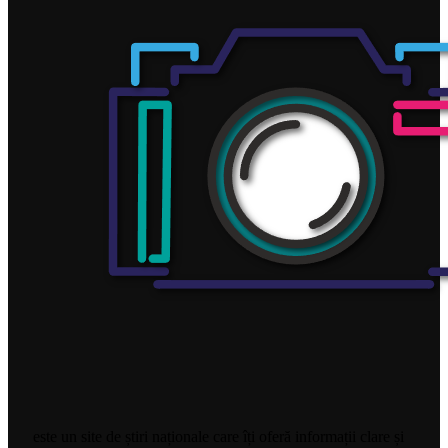
este un site de știri naționale care îți oferă informații clare și