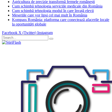
Agricultura de precizie transformă fermele românești
Cum schimbă tehnologia serviciile medicale din România
Cum schimbă tehnologia modul în care învață elevii
Meseriile care vor lipsi cel mai mult în România
Kompass România: platforma care conectează afacerile locale
la oportunități globale
Facebook
X (Twitter)
Instagram