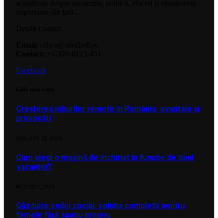
actualizate despre economie, politică, afaceri și evenimente
importante din țară..
Detalii contact:
Email:
office@stiriflash.ro
Contact:
+1-320-0123-451
Facebook
Cele mai citite
Creșterea joburilor remote în România: avantaje și
provocări
IANUARIE 25, 2026
Cum alegi o mașină de închiriat în funcție de tipul
vacanței?
AUGUST 7, 2026
Găzduire sediu social: soluția completă pentru
firmele fără spațiu propriu