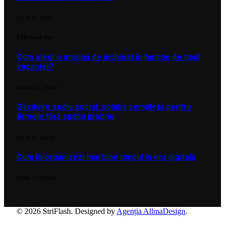
IULIE 31, 2026
Cele mai noi
Cum alegi o mașină de închiriat în funcție de tipul
vacanței?
AUGUST 7, 2026
1
Găzduire sediu social: soluția completă pentru
firmele fără spațiu propriu
IULIE 31, 2026
2
Cum îți organizezi mai bine timpul în era digitală
IUNIE 23, 2026
5
© 2026 StriFlash. Designed by
Agenția AllmaDesign
.