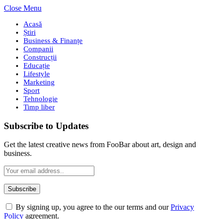
Close Menu
Acasă
Știri
Business & Finanțe
Companii
Construcții
Educație
Lifestyle
Marketing
Sport
Tehnologie
Timp liber
Subscribe to Updates
Get the latest creative news from FooBar about art, design and
business.
By signing up, you agree to the our terms and our
Privacy
Policy
agreement.